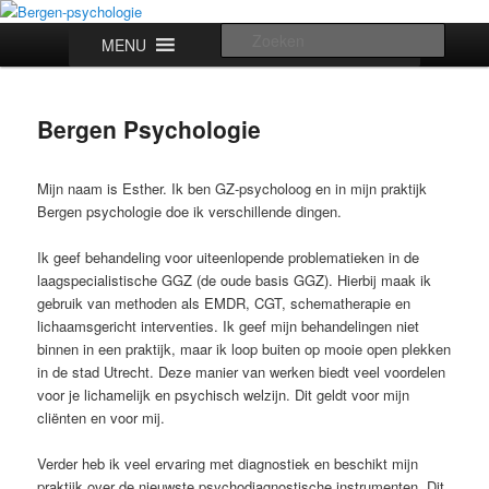
Spring
Spring
naar
naar
Hoofdmenu
Zoeke
MENU
de
de
primaire
secundaire
Bergen-psychologie
inhoud
inhoud
Bergen Psychologie
Mijn naam is Esther. Ik ben GZ-psycholoog en in mijn praktijk
Bergen psychologie doe ik verschillende dingen.
Ik geef behandeling voor uiteenlopende problematieken in de
laagspecialistische GGZ (de oude basis GGZ). Hierbij maak ik
gebruik van methoden als EMDR, CGT, schematherapie en
lichaamsgericht interventies. Ik geef mijn behandelingen niet
binnen in een praktijk, maar ik loop buiten op mooie open plekken
in de stad Utrecht. Deze manier van werken biedt veel voordelen
voor je lichamelijk en psychisch welzijn. Dit geldt voor mijn
cliënten en voor mij.
Verder heb ik veel ervaring met diagnostiek en beschikt mijn
praktijk over de nieuwste psychodiagnostische instrumenten. Dit